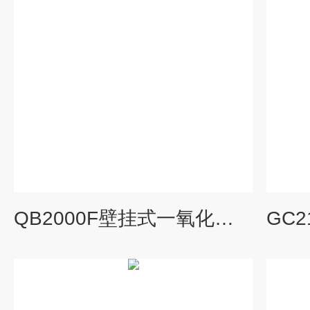
QB2000F壁挂式一氧化氮泄漏探测器自带声光报警防爆型