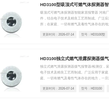
吸顶式可燃气体探测器智能家居报警器 河南
件，结合电子技术及精良工艺而制成。广泛应
所；在家庭、一切有燃气及毒性气体存在的地
气、人工煤气、一氧化碳等气体的浓度达到设定
更新时间：
2026-07-14
型号：
HD3100型
体探测器将忠实地发出语音、光报警信号，
HD3100独立式燃气泄露探测器煤
独立式燃气泄露探测器煤气报警器/检测仪，
电子技术及精良工艺而制成。广泛应用于家庭
庭、一切有燃气及毒性气体存在的地方，一旦
煤气、一氧化碳等气体的浓度达到设定预警值，
更新时间：
2026-07-14
型号：
HD3100
将忠实地发出语音、光报警信号，提醒您迅即
装置，通风或关闭气源，排除险情；