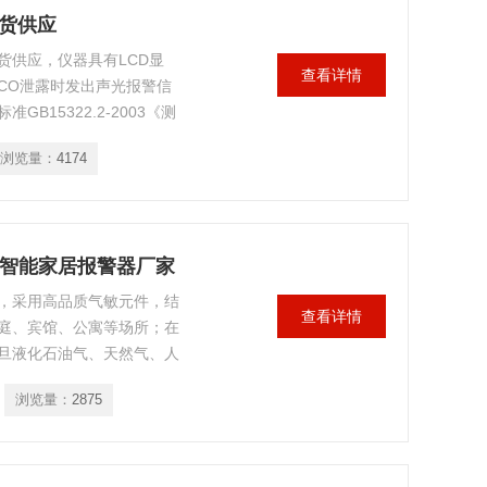
现货供应
货供应，仪器具有LCD显
查看详情
CO泄露时发出声光报警信
15322.2-2003《测
测器》。
浏览量：
4174
器智能家居报警器厂家
，采用高品质气敏元件，结
查看详情
庭、宾馆、公寓等场所；在
旦液化石油气、天然气、人
，HD3100系列气体探测
浏览量：
2875