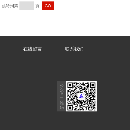
页 跳转到第
页
在线留言
联系我们
公
众
号
二
维
码