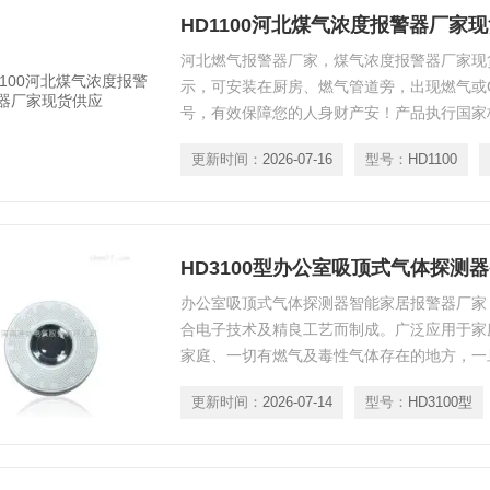
HD1100河北煤气浓度报警器厂家
河北燃气报警器厂家，煤气浓度报警器厂家现
示，可安装在厨房、燃气管道旁，出现燃气或
号，有效保障您的人身财产安！产品执行国家标准GB
量范围为0～100%LEL的独立式可燃气体检
更新时间：
2026-07-16
型号：
HD1100
HD3100型办公室吸顶式气体探测
办公室吸顶式气体探测器智能家居报警器厂家
合电子技术及精良工艺而制成。广泛应用于家
家庭、一切有燃气及毒性气体存在的地方，一
工煤气、一氧化碳等气体的浓度达到设定预警值
更新时间：
2026-07-14
型号：
HD3100型
器将忠实地发出语音、光报警信号，