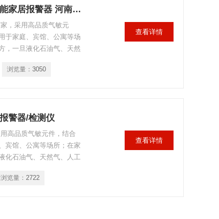
HD3100型吸顶式可燃气体探测器智能家居报警器 河南厂家
厂家，采用高品质气敏元
查看详情
用于家庭、宾馆、公寓等场
方，一旦液化石油气、天然
预警值，HD3100系列气
浏览量：
3050
气报警器/检测仪
采用高品质气敏元件，结合
查看详情
、宾馆、公寓等场所；在家
液化石油气、天然气、人工
HD3100系列气体探测器
浏览量：
2722
采取有效措施，或启动联动