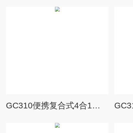
GC310便携复合式4合1检测器硫化氢氧气CO可燃气