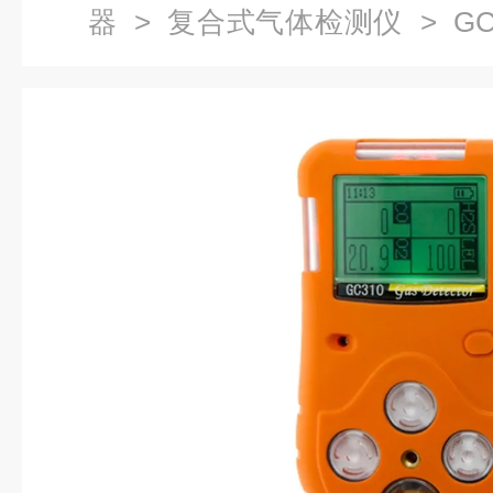
器
>
复合式气体检测仪
> G
测器硫化氢氧气CO可燃气