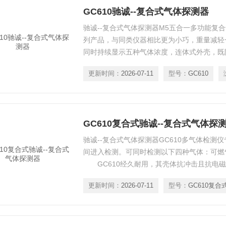
GC610驰诚--复合式气体探测器
驰诚--复合式气体探测器M5五合一多功能复
列产品，与同类仪器相比更为小巧，重量减轻一
同时持续显示五种气体浓度，连体式外壳，既
更新时间：
2026-07-11
型号：
GC610
GC610复合式驰诚--复合式气体探
驰诚--复合式气体探测器GC610多气体检测
间进入检测。可同时检测以下四种气体：可燃气体
GC610经久耐用，其壳体抗冲击且抗电磁
中也能保证良好的性能。可使用四个功能键进
更新时间：
2026-07-11
型号：
GC610复合
浏览数据、校零、标定等，其5秒关机延迟可
的价格更适合于个人保护使用。