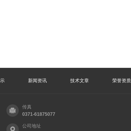
示
新闻资讯
技术文章
荣誉资质
传真
0371-61875077
公司地址