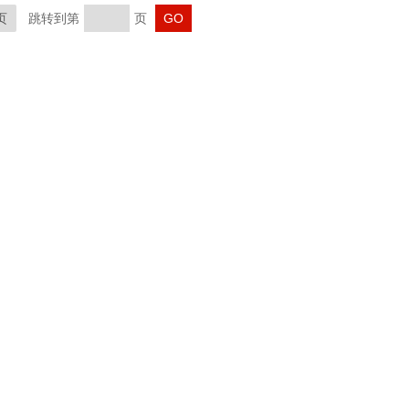
页
跳转到第
页