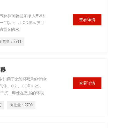
合气体探测器是加拿大BW系
查看详情
半以上 ，LCD显示屏可
防震又防水。
浏览量：
2711
测器
仪专门用于危险环境和密闭空
查看详情
、O2 、CO和H2S。
干扰，即使在恶劣的环境
行简单、直观的操作，包括
式
浏览量：
2709
防止错误关机。小巧和经济