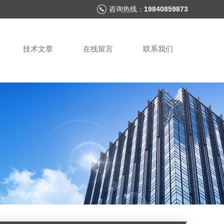
咨询热线：
19840859873
技术文章
在线留言
联系我们