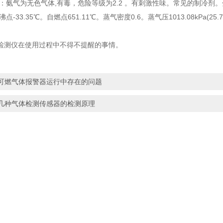
氨气为无色气体,有毒，危险等级为2.2 。有刺激性味。常见的制冷剂。分子式N
。沸点-33.35℃。自燃点651.11℃。蒸气密度0.6。蒸气压1013.08kPa
检测仪在使用过程中不得不提醒的事情。
可燃气体报警器运行中存在的问题
几种气体检测传感器的检测原理