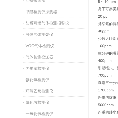
乙炔报警器
5 ~ 10ppm
鼻子可察觉
甲醛检测仪探测器
20 ppm
防爆可燃气体检测报警仪
觉察氨的特
40ppm
可燃气体测爆仪
少数人眼部
VOC气体检测仪
100ppm
数分钟的曝
气体检测变送器
400ppm
引起喉头、
丙烯腈检测仪
700ppm
氰化氢检测仪
曝露三十分
1700ppm
环氧乙烷检测仪
严重的咳嗽
氯化氢检测仪
5000ppm
严重的肺水
一氧化氮检测仪