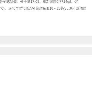
H3。分子量17.03。相对密度0.7714g/l。熔
(25.7℃)。蒸气与空气混合物爆炸极限16～25%(zui易引燃浓度