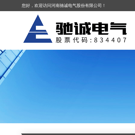
您好，欢迎访问河南驰诚电气股份有限公司！