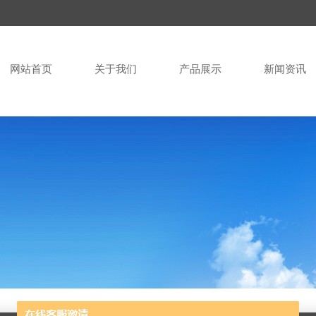
网站首页
关于我们
产品展示
新闻资讯