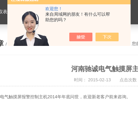
欢迎您！
仪表，劳保用品
来自局域网的朋友！有什么可以帮
助您的吗？
章
您
/ ARTICLE
河南驰诚电气触摸屏
时间： 2015-02-13 点击次数：
气触摸屏报警控制主机2014年年底问世，欢迎新老客户前来咨询。