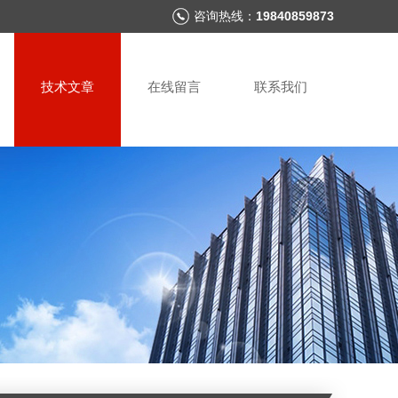
咨询热线：
19840859873
技术文章
在线留言
联系我们