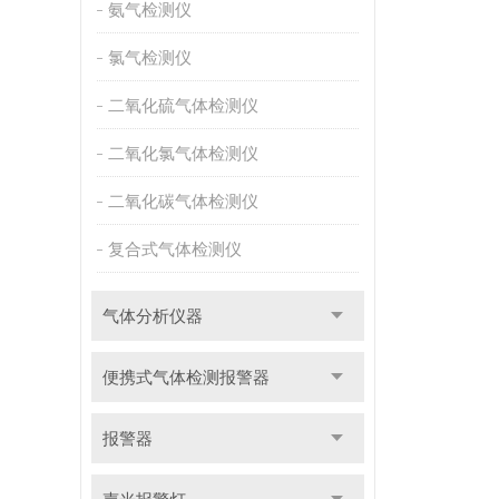
氨气检测仪
氯气检测仪
二氧化硫气体检测仪
二氧化氯气体检测仪
二氧化碳气体检测仪
复合式气体检测仪
气体分析仪器
便携式气体检测报警器
报警器