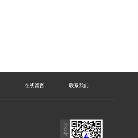
在线留言
联系我们
公
众
号