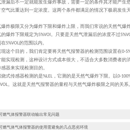
漏后不一定就能发生爆炸事故，需要一定的条件其才能产生危
占空气比重达到一定浓度。这两个条件都满足的情况下极易发生
。
炸极限又分为爆炸下限和爆炸上限，而我们常说的天然气爆炸
气的爆炸下限规定为
。只要是天然气泄漏后的浓度不过
5%VOl
5%V
制在
的范围以内。
5%VOL
这个目的，我们肯定要将
天然气报警器
的检测范围设置在
0-5
才能实现检测，这种设计方式成本很大，不适合大多数消费者的
传感器来实现检测目的。
式传感器检测的是
，它测的是天然气爆炸下限。以
%LEL
0-100
。这就是天然气报警器的量程与天然气爆炸极限之间的关系
%VOL
可燃气体报警器联动输出常见问题
可燃气体气体报警器的使用需避免的几点恶劣环境