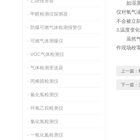
乙炔报警器
如湿
仪对氧气
甲醛检测仪探测器
不会被立
防爆可燃气体检测报警仪
温度变化
3.
虽然
可燃气体测爆仪
作现场校
VOC气体检测仪
气体检测变送器
上一篇：
丙烯腈检测仪
下一篇：
氰化氢检测仪
环氧乙烷检测仪
氯化氢检测仪
一氧化氮检测仪