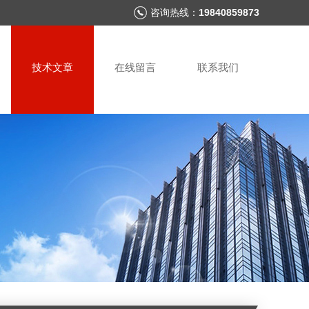
咨询热线：
19840859873
技术文章
在线留言
联系我们