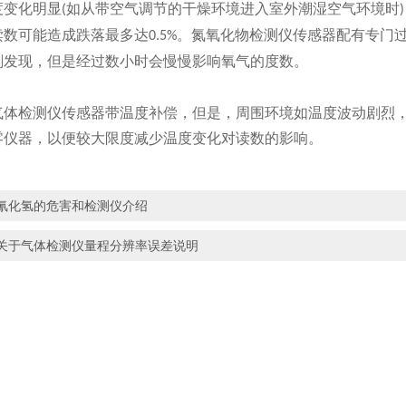
度变化明显
如从带空气调节的干燥环境进入室外潮湿空气环境时
(
)
读数可能造成跌落最多达
。氮氧化物检测仪传感器配有专门
0.5%
刻发现，但是经过数小时会慢慢影响氧气的度数。
气体检测仪传感器带温度补偿，但是，周围环境如温度波动剧烈
零仪器，以便较大限度减少温度变化对读数的影响。
氰化氢的危害和检测仪介绍
关于气体检测仪量程分辨率误差说明