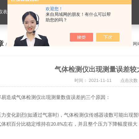
欢迎您！
仪表，劳保用品
来自局域网的朋友！有什么可以帮
助您的吗？
章
您的位置：
网
/ ARTICLE
气体检测仪出现测量误差较
时间： 2021-11-11 点击次数：
容易造成气体检测仪出现测量数值误差的三个原因：
压力变化剧烈
如通过气塞时
，气体检测仪传感器读数可能出现暂
(
)
气体积百分比稳定维持在
左右，并且整个压力下降幅度很大
20.8%