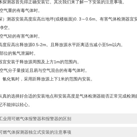
体探测器首先得正确安装它。其次我们来了解一下安装的注意事项。
比空气重的有毒气体时。
探）测器安装高度应高出地坪(或楼板面)0. 3～0.6m。有害气体检测
的净空。
比空气轻的有害气体时。
高度应高出释放源0.5-2m。且释放源水平距离适当减小至5m以内。
测部位的氢气泄漏时。
器宜安装于释放源周围及上方1m的范围内。
与空气分子量接近且易与空气混合的有毒气体时。
、氰化氢时，采用距释放源上下1米的范围内安装。
认真的选择好合适的安装地点和安装高度是气体检测器能否正常完成检测
记不能掉以轻心。
工业用可燃气体报警器和报警器的区别
可燃气体探测器独立式安装的注意事项