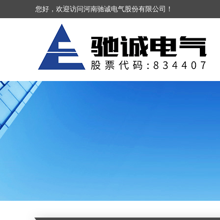
您好，欢迎访问河南驰诚电气股份有限公司！