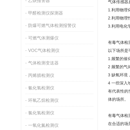
乙炔报警器
气体传感器
1.利用物
甲醛检测仪探测器
2.利用物
防爆可燃气体检测报警仪
3.利用电
可燃气体测爆仪
有毒气体检
VOC气体检测仪
以下场所是
1.频繁的催
气体检测变送器
2 频繁的气
3 缺氧环
丙烯腈检测仪
4 一些深
氰化氢检测仪
有代表性的
体的场所。
环氧乙烷检测仪
氯化氢检测仪
有毒气体检
在合适的场
一氧化氮检测仪