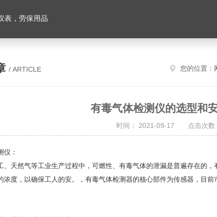
仪表，劳保用品
章
您的位置：
/ ARTICLE
有毒气体检测仪的选型和
时间： 2021-09-17 点击次数：
测仪：
工、天然气等工业生产过程中，可燃性、有毒气体的泄漏是普遍存在的，
的浓度，以确保工人的安。，有毒气体检测器的核心部件为传感器，目前