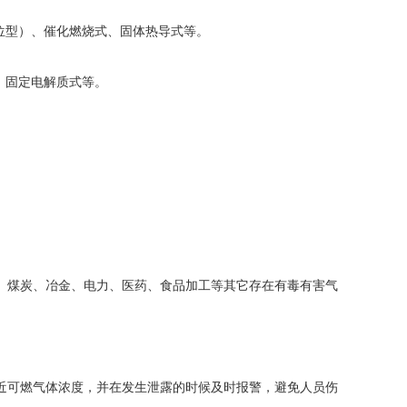
电位型）、催化燃烧式、固体热导式等。
、固定电解质式等。
、煤炭、冶金、电力、医药、食品加工等其它存在有毒有害气
近可燃气体浓度，并在发生泄露的时候及时报警，避免人员伤