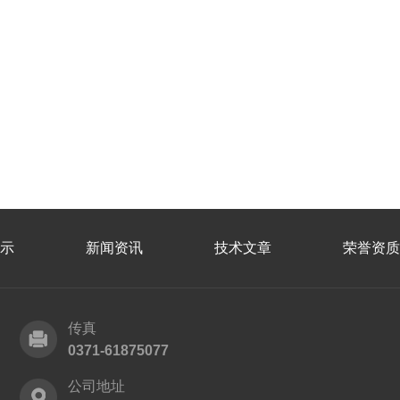
示
新闻资讯
技术文章
荣誉资质
传真
0371-61875077
公司地址