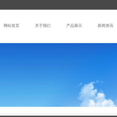
网站首页
关于我们
产品展示
新闻资讯