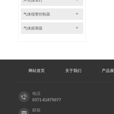
声光报警灯
气体报警控制器
气体探测器
网站首页
关于我们
产品展
电话
0371-61875077
邮箱