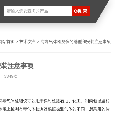
网站首页
>
技术文章
> 有毒气体检测仪的选型和安装注意事项
安装注意事项
 3349次
有毒气体检测仪可以用来实时检测石油、化工、制药领域里相
市场上检测有毒气体检测器根据被测气体的不同，所采用的传