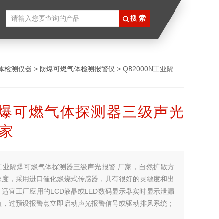
体检测仪器
>
防爆可燃气体检测报警仪
> QB2000N工业隔爆可燃气体探测器三级声光报警 厂家
爆可燃气体探测器三级声光
厂家
工业隔爆可燃气体探测器三级声光报警 厂家，自然扩散方
浓度，采用进口催化燃烧式传感器，具有很好的灵敏度和出
适宜工厂应用的LCD液晶或LED数码显示器实时显示泄漏
值，过预设报警点立即启动声光报警信号或驱动排风系统；
20mA信号可直接接入工厂DCS系统， RS485数字信号与工