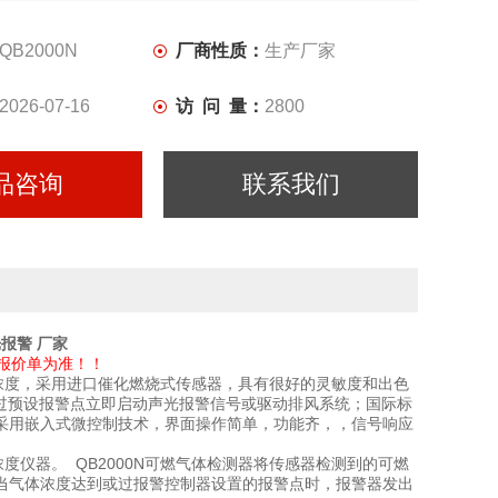
接；仪器采用嵌入式微控制技术，
QB2000N
厂商性质：
生产厂家
2026-07-16
访 问 量：
2800
品咨询
联系我们
报警 厂家
报价单为准！！
浓度，采用进口催化燃烧式传感器，具有很好的灵敏度和出色
，过预设报警点立即启动声光报警信号或驱动排风系统；国际标
；仪器采用嵌入式微控制技术，界面操作简单，功能齐，，信号响应
仪器。 QB2000N可燃气体检测器将传感器检测到的可燃
当气体浓度达到或过报警控制器设置的报警点时，报警器发出