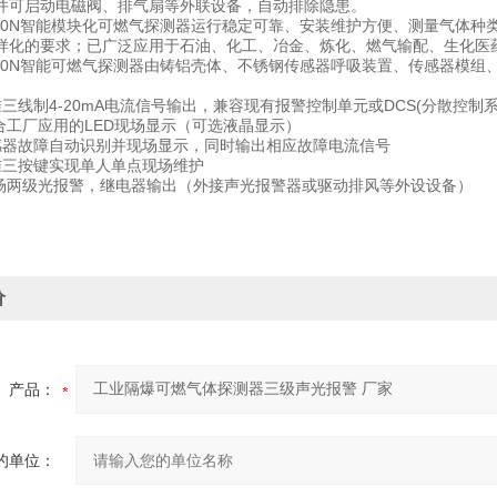
并可启动电磁阀、排气扇等外联设备，自动排除隐患。
0N智能模块化可燃气探测器运行稳定可靠、安装维护方便、测量气体种
样化的要求；已广泛应用于石油、化工、冶金、炼化、燃气输配、生化医
0N智能可燃气探测器由铸铝壳体、不锈钢传感器呼吸装置、传感器模组
线制4-20mA电流信号输出，兼容现有报警控制单元或DCS(分散控制系
厂应用的LED现场显示（可选液晶显示）
故障自动识别并现场显示，同时输出相应故障电流信号
三按键实现单人单点现场维护
级光报警，继电器输出（外接声光报警器或驱动排风等外设设备）
价
产品：
的单位：