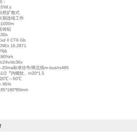
明：
%f.s
自然扩散式
长期连续工作
1000m
压铸铝
30s
 II CT6 Gb
Ex 16.2871
P66
0%rh
4v/dc36v
20ma标准信号/两总线m-bus/rs485
/2〞内螺纹、m20*1.5
20℃～50℃
95%
5*180*80mm
价