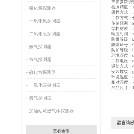
主要参数说
检测精度：±5
氰化氢探测器
采样方式：
工作方式：
一氧化氮探测器
传输距离：≥
结构材质：
二氧化硫探测器
响应时间：≤
防爆等级：Exd
防爆证号：CN
氨气探测器
防护等级：I
环境湿度：≤9
氢气探测器
工作电压：dc2
通信方式：4-
安装螺纹：g1
硫化氢探测器
环境温度：-
相对湿度：＜
一氧化碳探测器
产品尺寸：18
氧气探测器
加油站可燃气体探测器
留言询
查看全部