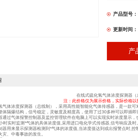
产品型号：
更新时间：
产
绍
在线式硫化氢气体浓度探测器（
注：此价格仅为展示价格，实际价格以
氢气体浓度探测器（总线制），采用高性能智能化气体传感器，是一款可
整体隔爆结构，信号稳定，灵敏度及精度高，使用了过30多种可以即插即
器通过气体报警控制器及监控管理软件在电脑上可以实现实时浓度显示，
小时实时监测*气体的具体浓度值,采用进口电化学式传感器,信号响应及时。m-
制器用来显示探测器检测到*气体的浓度值,当浓度值达到或出报警点时,
火灾、中毒事故的发生。