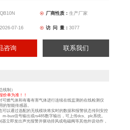
QB10N
厂商性质：
生产厂家
2026-07-16
访 问 量：
3077
品咨询
联系我们
总线制）
报价单为准！！
对可燃气体和有毒有害气体进行连续在线监测的在线检测仪
用的智能传感器。
也可以通过选配的无线模块将实时的数据和报警状态传到安控
bus信号输出或rs485数字输出，可上传dcs、plc系统。
控制器立即发出声光报警并驱动排风或电磁阀等其他外设动作，