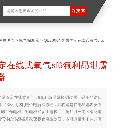
体探测器
>
氧气探测器
> QB2000N防爆固定在线式氧气sf6氟利昂泄露检测仪器
定在线式氧气sf6氟利昂泄露
器
防爆固定在线式氧气sf6氟利昂泄露检测仪器，采用的进口
器，它应用控制电位电解法原理，其构造是在电解池内安置
，即工作电极，对电极和参比电极，并施加以一定的极化电
同气体的传感器并改变极化电压数值，即可测量出不同的有
。被测气体透过薄膜到达工作电极，发生氧化还原反应