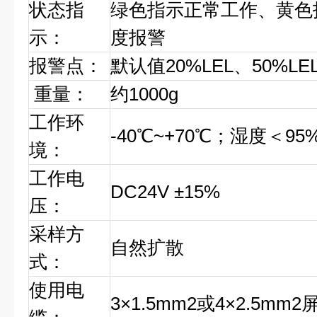
状态指
绿色指示正常工作、黄色
示：
度报警
报警点：
默认值20%LEL、50%
重量：
约1000g
工作环
-40℃~+70℃；湿度＜9
境：
工作电
DC24V ±15%
压：
采样方
自然扩散
式：
使用电
3×1.5mm2或4×2.5mm