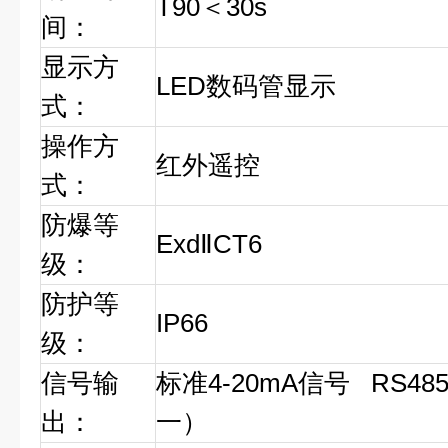
T90＜30s
间：
显示方
LED数码管显示
式：
操作方
红外遥控
式：
防爆等
ExdⅡCT6
级：
防护等
IP66
级：
信号输
标准4-20mA信号 RS
出：
一）