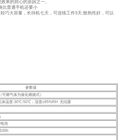
境效果的担心的原因之一。
比普通手机还要小
轻巧大容量，长待机七天，可连续工作3天;散热性好，可以
参数值
（可燃气体为催化燃烧式）
体温度-30℃-50℃；湿度≤95%RH 无结露
高
子电池
00h