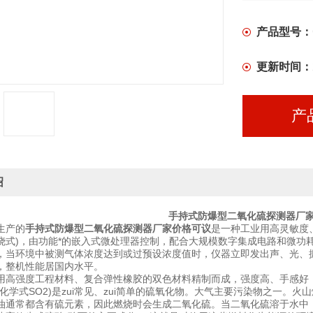
产品型号：
更新时间：
产
绍
手持式防爆型二氧化硫探测器厂
产的
手持式防爆型二氧化硫探测器厂家价格可议
是一种工业用高灵敏度
烧式)，由功能*的嵌入式微处理器控制，配合大规模数字集成电路和微功
，当环境中被测气体浓度达到或过预设浓度值时，仪器立即发出声、光、
，整机性能居国内水平。
用高强度工程材料、复合弹性橡胶的双色材料精制而成，强度高、手感好
化学式SO2)是zui常见、zui简单的硫氧化物。大气主要污染物之一。
油通常都含有硫元素，因此燃烧时会生成二氧化硫。当二氧化硫溶于水中，