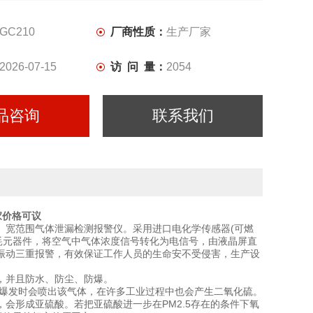
GC210
厂商性质：
生产厂家
2026-07-15
访 问 量：
2054
品咨询
联系我们
家价格可议
、宽范围气体泄漏检测报警仪。采用进口电化学传感器(可燃
耗元器件，将空气中气体浓度信号转化为电信号，由液晶屏直
振动三重报警，有效保证工作人员的生命安不受侵害，生产设
，并且防水、防尘、防爆。
火山爆发时会喷出该气体，在许多工业过程中也会产生二氧化硫。
会形成亚硫酸。若把亚硫酸进一步在PM2.5存在的条件下氧