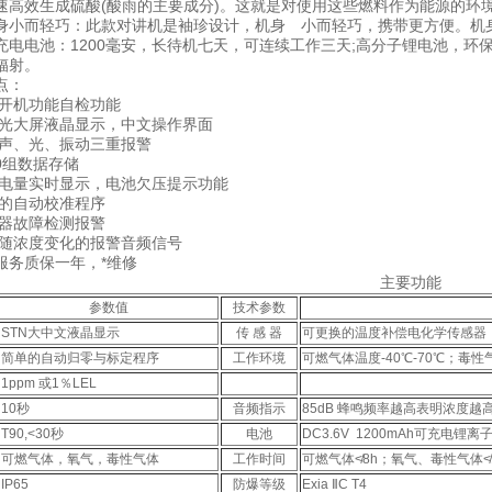
速高效生成硫酸(酸雨的主要成分)。这就是对使用这些燃料作为能源的环
轻巧：此款对讲机是袖珍设计，机身 小而轻巧，携带更方便。机身
电池：1200毫安，长待机七天，可连续工作三天;高分子锂电池，环保
辐射。
点：
开机功能自检功能
大屏液晶显示，中文操作界面
声、光、振动三重报警
0组数据存储
量实时显示，电池欠压提示功能
的自动校准程序
器故障检测报警
浓度变化的报警音频信号
务质保一年，*维修
主要功能
参数值
技术参数
STN大中文液晶显示
传 感 器
可更换的温度补偿电化学传感器
简单的自动归零与标定程序
工作环境
可燃气体温度-40℃-70℃；毒性气
1ppm 或1％LEL
10秒
音频指示
85dB 蜂鸣频率越高表明浓度越
T90,<30秒
电池
DC3.6V 1200mAh可充电锂离
可燃气体，氧气，毒性气体
工作时间
可燃气体≮8h；氧气、毒性气体≮1
IP65
防爆等级
Exia ⅡC T4