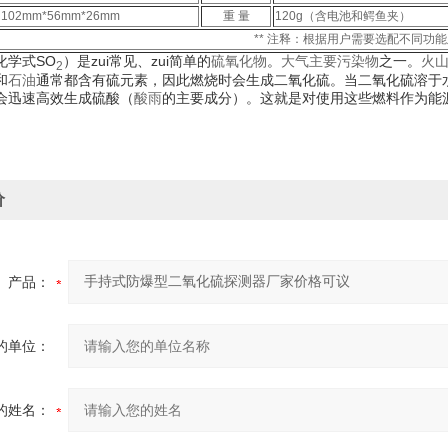
102mm*56mm*26mm
重 量
120g（含电池和鳄鱼夹）
** 注释：根据用户需要选配不同功
化学式SO
）是zui常见、zui简单的
硫氧化物
。
大气主要污染物
之一。
火
2
和
石油
通常都含有硫元素，因此燃烧时会生成二氧化硫。当二氧化硫溶于
会迅速高效生成硫酸（
酸雨
的主要成分）。这就是对使用这些燃料作为能
价
产品：
的单位：
的姓名：