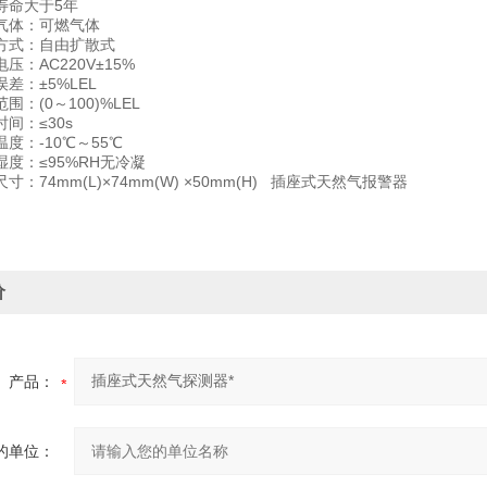
命大于5年
体：可燃气体
式：自由扩散式
AC220V±15%
：±5%LEL
(0～100)%LEL
：≤30s
：-10℃～55℃
：≤95%RH无冷凝
74mm(L)×74mm(W) ×50mm(H) 插座式天然气报警器
价
产品：
的单位：