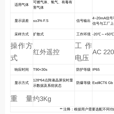
可燃气体、氧气、有毒有
适用气体
害气体
4~20mA信
显示误差
≤±3% F.S
信号输出
信号与工厂上
采样方式
扩散式
工作环境
-20℃～+5
操作方
工作
红外遥控
AC 220
式
电压
响应时间
T90<30s
防护等级
IP65
128*64点阵液晶屏实时显
显示方式
防爆等级
ExdⅡCT6
示数据及系统状态
重 量
约3Kg
** 注释：根据用户需要选配不同