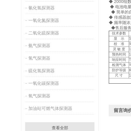
◆ 
◆ 电池
氰化氢探测器
◆ 简单的
◆ 
一氧化氮探测器
◆ 频
◆售后服务
二氧化硫探测器
技术参数
显 示
校 准
氨气探测器
灵 敏 度
预热时间
氢气探测器
响应时间
检测气体
硫化氢探测器
防护等级
I
尺 寸
一氧化碳探测器
氧气探测器
加油站可燃气体探测器
留言询
查看全部