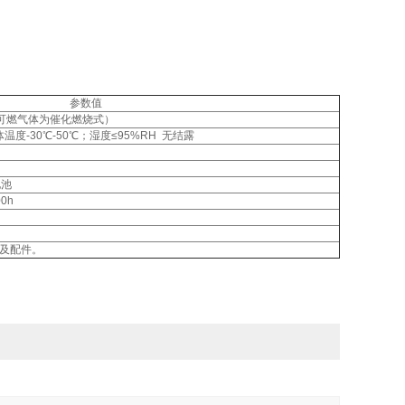
参数值
可燃气体为催化燃烧式）
温度-30℃-50℃；湿度≤95%RH 无结露
电池
0h
能及配件。