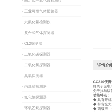
固定式一氧化碳检测仪
工业可燃气体报警器
六氟化氢检测仪
复合式气体探测器
CL2探测器
二氧化碳探测器
二氧化氯探测器
详情介
臭氧探测器
GC210便
丙烯腈探测器
锂离子充电
免干扰与辐
功能特点：
氯化氢探测器
◆ 具
◆ 带
环氧乙烷探测器
◆ 两级声