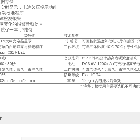
2000组数据存储
电量实时显示，电池欠压提示功能
自动校准程序
传感器故障检测报警
率随浓度变化的报警音频信号
质保一年，*维修
参数值
技术参数
STN大中文液晶显示
传 感 器
可更换的温度补偿电化学传感器（
简单的自动归零与标定程序
工作环境
可燃气体温度-40℃-70℃；毒性气体
1ppm 或1％LEL
10秒
音频指示
85dB 蜂鸣频率越高表明浓度越高
T90,<30秒
电池
DC3.6V 1200mAh可充电锂离子
可燃气体，氧气，毒性气体
工作时间
可燃气体≮8h；氧气、毒性气体≮10
P65
防爆等级
Exia ⅡC T4
102mm*56mm*26mm
重 量
120g（含电池和鳄鱼夹）
** 注释：根据用户需要选配不同功
价