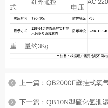
红外遥控
AC 220
式
电压
响应时间
T90<30s
防护等级
IP65
128*64点阵液晶屏实时显
显示方式
防爆等级
ExdⅡCT6
示数据及系统状态
重 量
约3Kg
** 注释：根据用户需要选配不同
上一篇：
QB2000F壁挂式
下一篇：
QB10N型硫化氢泄