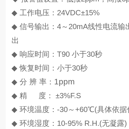
◆
工作电压：
24VDC±15%
◆
信号输出：
4
～
20mA
线性电流输
出
◆
响应时间：
T90
小于
30
秒
◆
恢复时间：小于
30
秒
1ppm
◆
分
辨
率：
◆
精
度：
±3%F.S
◆
环境温度：
-30
～
+60
℃
(
具体依据
◆
环境湿度：
10-95% R.H.(
无凝露
)