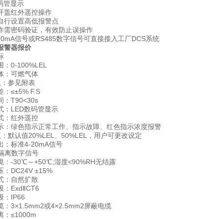
码管显示
盖红外遥控操作
行设置高低报警点
需密码验证，有效防止误操作
mA信号或RS485数字信号可直接接入工厂DCS系统
报警器
报价
标
-100%LEL
：可燃气体
：参见附表
±5% F.S
T90<30s
LED数码管显示
：红外遥控
绿色指示正常工作、指示故障、红色指示浓度报警
默认值20%LEL、50%LEL，用户可更改设定
标准4-20mA信号
隔离数字信号
30℃～+50℃;湿度<90%RH无结露
C24V ±15%
：自然扩散
ExdⅡCT6
IP66
×1.5mm2或4×2.5mm2屏蔽电缆
≤1000m