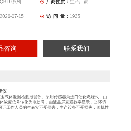
QB10系列
厂商性质：
生产厂家
2026-07-15
访 问 量：
1935
品咨询
联系我们
警仪
范围气体泄漏检测报警仪。
采用传感器为进口催化燃烧式，由
气体浓度信号转化为电信号，由液晶屏直观数字显示，当环境
保证工作人员的生命安不受侵害，生产设备不受损失，整机性