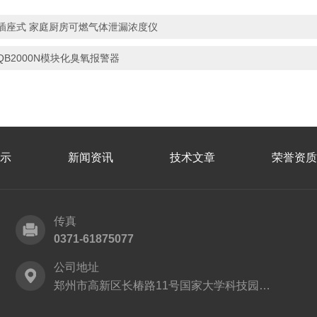
插座式 家庭厨房可燃气体泄漏浓度仪
QB2000N模块化臭氧报警器
示
新闻资讯
技术文章
荣誉资质
传真
0371-61875077
公司地址
郑州市高新区长椿路11号国家大学科技园2号厂房