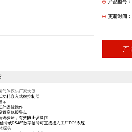
产品型号：
更新时间：
产
绍
氢气体探头厂家大促
位低功耗嵌入式微控制器
显示
红外遥控操作
设置高低报警点
密码验证，有效防止误操作
mA信号或RS485数字信号可直接接入工厂DCS系统