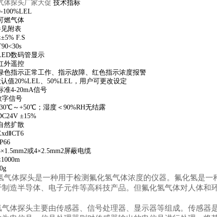
气体探头厂家大促
技术指标
100%LEL
可燃气体
参见附表
5% F.S
0<30s
LED数码管显示
红外遥控
绿色指示正常工作、指示故障、红色指示浓度报警
默认值20%LEL、50%LEL，用户可更改设定
准4-20mA信号
离数字信号
30℃～+50℃；湿度＜90%RH无结露
24V ±15%
自然扩散
dⅡCT6
P66
1.5mm2或4×2.5mm2屏蔽电缆
000m
00g
体探头是一种用于检测氟化氢气体浓度的仪器。氟化氢是一种
于制造半导体、电子元件等高科技产品。但氟化氢气体对人体和
体探头主要由传感器、信号处理器、显示器等组成。传感器是