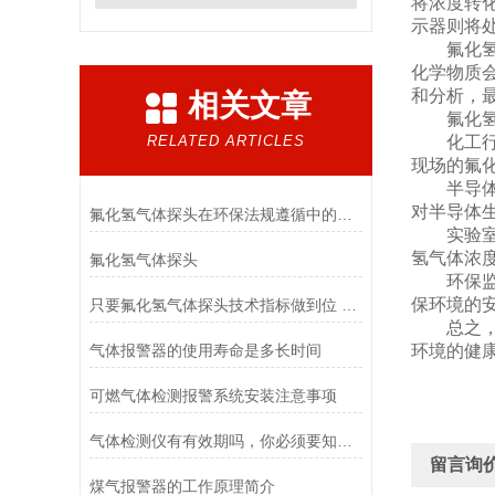
将浓度转
示器则将
氟化氢气
化学物质
和分析，
相关文章
氟化氢气
RELATED ARTICLES
化工行业
现场的氟
半导体行
对半导体
氟化氢气体探头在环保法规遵循中的角色
实验室：
氢气体浓
氟化氢气体探头
环保监测
保环境的
只要氟化氢气体探头技术指标做到位 稳定性就更高
总之，氟
气体报警器的使用寿命是多长时间
环境的健
可燃气体检测报警系统安装注意事项
气体检测仪有有效期吗，你必须要知道这三点
留言询
煤气报警器的工作原理简介