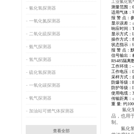
工业氟化氢
测量范围：0-
氰化氢探测器
适用气体：
报 警 点：
一氧化氮探测器
显示误差：≤±
响应时间：T9
二氧化硫探测器
显示方式：
操作方式：
状态指示：
氨气探测器
报 警 点：
信号输出：标
氢气探测器
RS485隔
工作环境：-
工作电压：DC
硫化氢探测器
采样方式：
防爆等级：Ex
一氧化碳探测器
防护等级：I
使用电缆：3×
氧气探测器
传输距离：≤1
重 量: 约10
氟化氢气
加油站可燃气体探测器
品，也用
制。
氟化氢气
查看全部