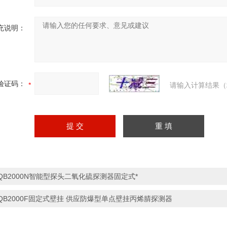
充说明：
验证码：
请输入计算结果（
QB2000N智能型探头二氧化硫探测器固定式*
QB2000F固定式壁挂 供应防爆型单点壁挂丙烯腈探测器