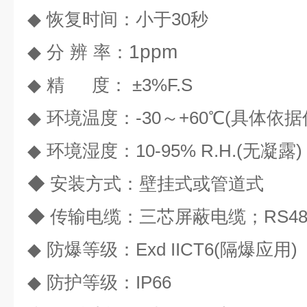
◆
恢复时间：小于
30
秒
1ppm
◆
分
辨
率：
◆
精
度：
±3%F.S
◆
环境温度：
-30
～
+60
℃
(
具体依据
◆
环境湿度：
10-95% R.H.(
无凝露
)
◆ 安装方式：壁挂式或管道式
◆
传输电缆：三芯屏蔽电缆；RS4
◆
防爆等级：
Exd IICT6(
隔爆应用
)
◆
防护等级：
IP66