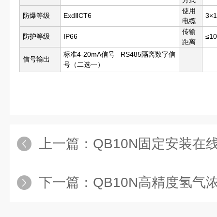
方式
使用
防爆等级
ExdⅡCT6
3×
电缆
传输
防护等级
IP66
≤1
距离
标准4-20mA信号 RS485隔离数字信
信号输出
号（二选一）
上一篇：
QB10N固定安装在线式
下一篇：
QB10N高精度氢气浓度