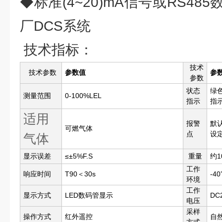
◆标准(4~20)mA信号或RS4
厂DCS系统
技术指标：
技术
技术参数
参数值
参
参数
状态
绿
测量范围
0-100%LEL
指示
指
适用
报警
默认
可燃气体
点
设
气体
显示误差
≤±5%F.S
重量
约1
工作
响应时间
T90＜30s
-4
环境
工作
显示方式
LED数码管显示
DC
电压
采样
操作方式
红外遥控
自