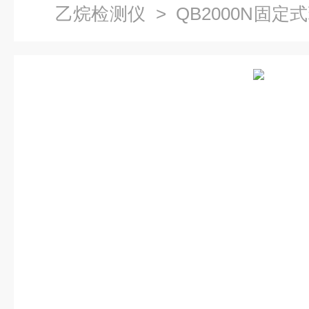
乙烷检测仪
> QB2000N固
器