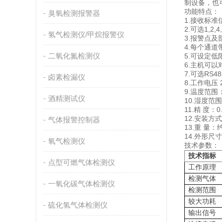
制设备，也
功能特点：
臭氧检测报警器
1.接收标准
2.可选1,
氢气检测仪/甲烷报警仪
3.报警点
4.每个通道
二氧化氮检测仪
5.可设定
6.主机可
7.可选RS
卤素检漏仪
8.工作电压 2
9.温度范围：
酒精测试仪
10.湿度范围
11.精 度：0
12.安装方
气体报警控制器
13.重 量：
14.外形尺寸
氧气检测仪
技术参数：
技术指标
点型可燃气体检测仪
工作原理
检测气体
一氧化碳气体检测仪
检测范围
较大功耗
硫化氢气体检测仪
输出信号