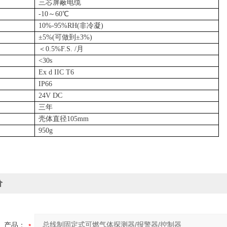
三芯屏蔽电缆
-10
～
60
℃
10%-95%RH(
非冷凝
)
±
5%(
可做到±
3%)
＜
0.5%F.S. /
月
<30s
Ex d IIC T6
IP66
24V DC
三年
壳体直径
105mm
950g
价
产品：