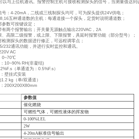
可以与上位机通讯。报警控制主机可接收检测探头的信号，当测量值达到
信号：4-20mA，二线或三线制探头均可，可为探头提供24V供电；
2,4,8,16五种通道数的主机：每通道接一个探头，定货时说明通道数；
及部参数可按键设定；
带有两个报警输出；开关量无源触点输出220VAC，2A
低限、高限二级报警，或上限、下限报警，具延时报警功能（部分型号）；
以对检测探头的数据进行修正，可远程调零点；
485/232通讯功能，并进行实时监控和通讯。
20V AC
0~70℃
：10~90% RH(非凝结)
.2%F.s（单通道为：0.5%F.s）
式：壁挂式安装
约1.2 kg（单/双通道）
：200X200X80mm
参数值
催化燃烧
可燃性气体，可燃性液体的挥发物
0-100%LEL
2W
4-20mA
标准信号输出