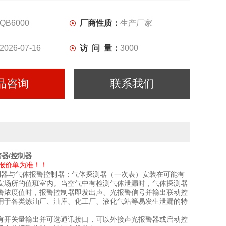
QB6000
厂商性质：
生产厂家
2026-07-16
访 问 量：
3000
品咨询
联系我们
器/控制器
报价单为准！！
测器与气体报警控制器；气体探测器（一次表）安装在可能有
安场所的值班室内。当空气中有检测气体泄漏时，气体探测器
警浓度值时，报警控制器即发出声、光报警信号并输出联动控
用于各类炼油厂、油库、化工厂、液化气站等易发生泄漏的特
有开关量输出并可选通讯接口，可以外接声光报警器或启动控