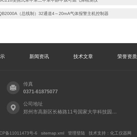
GC210便携式苯甲苯二甲苯甲醇甲烷可燃气体检测仪
QB2000A（总线制）32通道4～20mA气体报警主机控制器
示
新闻资讯
技术文章
荣誉资质
传真
0371-61875077
公司地址
郑州市高新区长椿路11号国家大学科技园2号厂房
CP备11011473号-6
sitemap.xml
管理登陆
技术支持：
化工仪器网