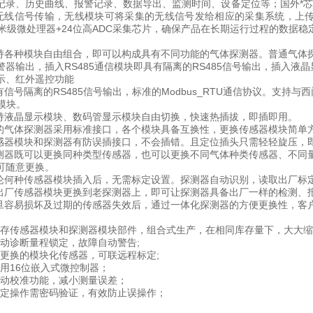
记录、历史曲线、报警记录、数据导出、监测时间、设备定位等；国外*芯片，
种无线信号传输，无线模块可将采集的无线信号发给相应的采集系统，上传给
纳米级微处理器+24位高ADC采集芯片，确保产品在长期运行过程的数据稳
种模块自由组合，即可以构成具有不同功能的气体探测器。普通气体探
警器输出，插入RS485通信模块即具有隔离的RS485信号输出，插入
示、红外遥控功能
号隔离的RS485信号输出，标准的Modbus_RTU通信协议。支持与西
离模块。
晶显示模块、数码管显示模块自由切换，快速热插拔，即插即用。
体探测器采用标准接口，各个模块具备互换性，更换传感器模块简单
模块和探测器有防误插接口，不会插错。且定位插头只需轻轻旋压，
既可以更换同种类型传感器，也可以更换不同气体种类传感器、不同量
可随意更换。
种传感器模块插入后，无需标定设置。探测器自动识别，读取出厂标定
传感器模块更换到老探测器上，即可让探测器具备出厂一样的检测、报
易损坏及过期的传感器失效后，通过一体化探测器的方便更换性，客户
传感器模块和探测器模块部件，组合式生产，在相同库存量下，大大缩
诊断量程锁定，故障自动警告;
换的模块化传感器，可联远程标定;
16位嵌入式微控制器；
校准功能，减小测量误差；
操作需密码验证，有效防止误操作；