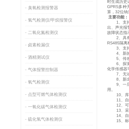
时生成历史
GPRS多
臭氧检测报警器
算，32位
主要功能：
氢气检测仪/甲烷报警仪
1、支持各
出、声光报
二氧化氮检测仪
故障状态指
2、具有信
RS485隔
卤素检漏仪
3、支持液
4、新的气
酒精测试仪
5、传感器
6、探测器
化学传感器
气体报警控制器
7、无论何
8、新出厂
氧气检测仪
9、一旦容
用。
点型可燃气体检测仪
10、库存
11、自动
12、可更
一氧化碳气体检测仪
13、采用
14、自动
硫化氢气体检测仪
15、标定