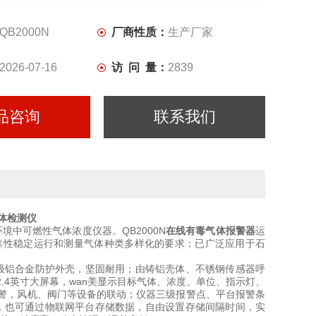
QB2000N
厂商性质：
生产厂家
2026-07-16
访 问 量：
2839
品咨询
联系我们
体检测仪
环境中可燃性气体浓度仪器。
QB2000N
在线有毒气体报警器
运
靠性稳定运行和测量气体种类多样化的要求；已广泛应用于石
级铝合金防护外壳，坚固耐用；由铸铝壳体、不锈钢传感器呼
4英寸大屏幕，wan美显示目标气体、浓度、单位、指示灯、
警，风机、阀门等设备的联动；仪器三级报警点、平台报警条
，也可通过物联网平台存储数据，自由设置存储间隔时间，实