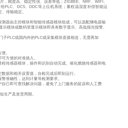
精度高、稳定性强、误差率低；ZIGBEE、NRF、WIFI、
PLC、DCS、DDC等上位机系统；量程温湿度补偿智能运
定、传输稳定。
测器由主控模块和智能传感器模块组成，可以选配继电器输
液晶显示模块或数码管显示模块即具有数字显示、高低报光报警、
门子PLC或国内外的PLC或采集模块直接相连，无需再加
方便。
即可方便的对准插入。
程传感器模块，操作和识别自动完成。催化燃烧传感器和电
数据和相关设置值，自检完成后即刻运行。
警准确性，达到计量等检测要求。
自己即可查找解决问题，避免了上门服务的延误和人工费
短生产及发货周期。