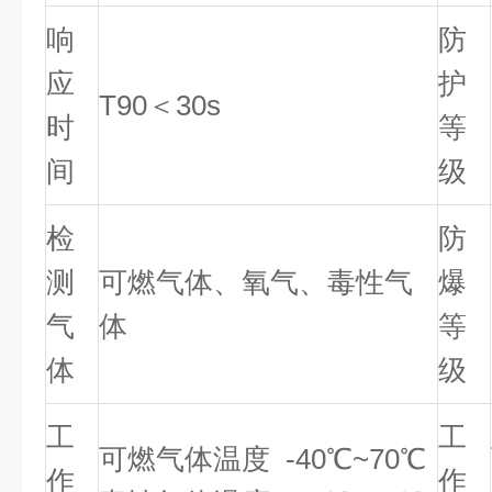
响
防
应
护
T90＜30s
时
等
间
级
检
防
测
可燃气体、氧气、毒性气
爆
气
体
等
体
级
工
工
可燃气体温度 -40℃~70℃
作
作