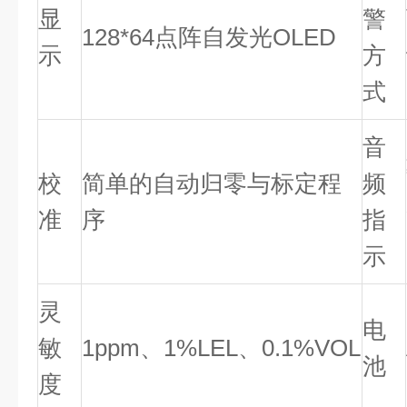
显
警
128*64点阵自发光OLED
示
方
式
音
校
简单的自动归零与标定程
频
准
序
指
示
灵
电
敏
1ppm、1%LEL、0.1%VOL
池
度