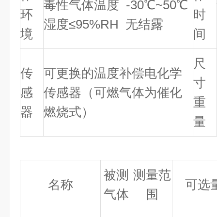
毒性气体温度 -30℃~50℃
环
时
湿度≤95%RH 无结露
境
间
尺
传
可更换的温度补偿电化学
寸
感
传感器（可燃气体为催化
重
器
燃烧式）
量
被测
测量范
名称
可选
气体
围