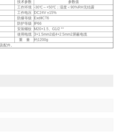
技术参数
参数值
工作环境
-30℃～+50℃；湿度＜90%RH无结露
工作电压
DC24V ±15%
防爆等级
ExdⅡCT6
防护等级
IP66
安装螺纹
M20×1.5、G1/2 **
使用电缆
3×1.5mm2或4×2.5mm2屏蔽电缆
重 量
约1200g
能及配件。