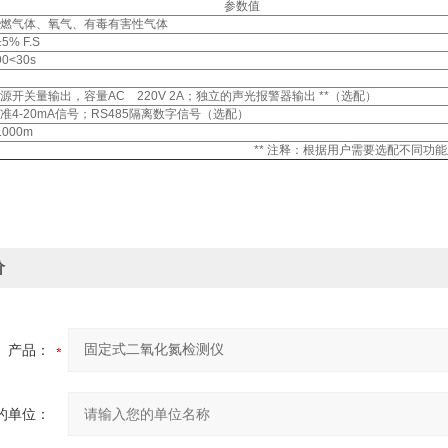
参数值
燃气体、氧气、有毒有害性气体
±5% F.S
90<30s
源开关量输出，容量AC 220V 2A；独立的声光报警器输出 **（选配）
准4-20mA信号；RS485隔离数字信号（选配）
1000m
** 注释：根据用户需要选配不同功
价
产品：
的单位：